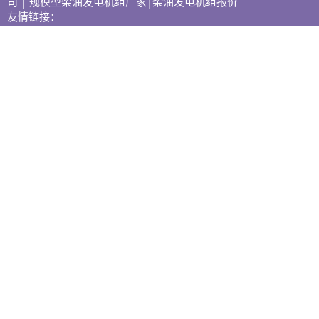
司 | 规模型柴油发电机组厂家|柴油发电机组报价
友情链接：