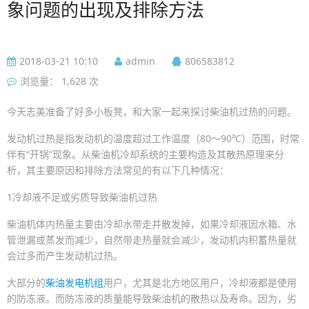
象问题的出现及排除方法
2018-03-21 10:10
admin
806583812
浏览量： 1,628 次
今天志美准备了好多小板凳，和大家一起来探讨柴油机过热的问题。
发动机过热是指发动机的温度超过工作温度（80～90℃）范围，时常
伴有“开锅”现象。从柴油机冷却系统的主要构造及其散热原理来分
析，其主要原因和排除方法常见的有以下几种情况：
1冷却液不足或劣质导致柴油机过热
柴油机体内热量主要由冷却水带走并散发掉，如果冷却液因水箱、水
管泄漏或蒸发而减少，自然带走热量就会减少，发动机内积蓄热量就
会过多而产生发动机过热。
大部分的
柴油发电机组
用户，尤其是北方地区用户，冷却液都是使用
的防冻液。而防冻液的质量能导致柴油机的散热以及寿命。因为，劣