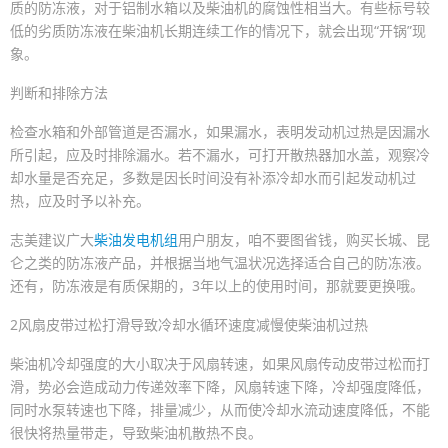
质的防冻液，对于铝制水箱以及柴油机的腐蚀性相当大。有些标号较
低的劣质防冻液在柴油机长期连续工作的情况下，就会出现“开锅”现
象。
判断和排除方法
检查水箱和外部管道是否漏水，如果漏水，表明发动机过热是因漏水
所引起，应及时排除漏水。若不漏水，可打开散热器加水盖，观察冷
却水量是否充足，多数是因长时间没有补添冷却水而引起发动机过
热，应及时予以补充。
志美建议广大
柴油发电机组
用户朋友，咱不要图省钱，购买长城、昆
仑之类的防冻液产品，并根据当地气温状况选择适合自己的防冻液。
还有，防冻液是有质保期的，3年以上的使用时间，那就要更换哦。
2风扇皮带过松打滑导致冷却水循环速度减慢使柴油机过热
柴油机冷却强度的大小取决于风扇转速，如果风扇传动皮带过松而打
滑，势必会造成动力传递效率下降，风扇转速下降，冷却强度降低，
同时水泵转速也下降，排量减少，从而使冷却水流动速度降低，不能
很快将热量带走，导致柴油机散热不良。