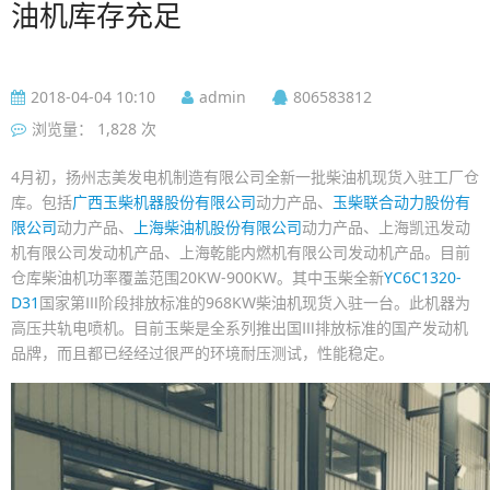
油机库存充足
2018-04-04 10:10
admin
806583812
浏览量： 1,828 次
4月初，扬州志美发电机制造有限公司全新一批柴油机现货入驻工厂仓
库。包括
广西玉柴机器股份有限公司
动力产品、
玉柴联合动力股份有
限公司
动力产品、
上海柴油机股份有限公司
动力产品、上海凯迅发动
机有限公司发动机产品、上海乾能内燃机有限公司发动机产品。目前
仓库柴油机功率覆盖范围20KW-900KW。其中玉柴全新
YC6C1320-
D31
国家第Ⅲ阶段排放标准的968KW柴油机现货入驻一台。此机器为
高压共轨电喷机。目前玉柴是全系列推出国Ⅲ排放标准的国产发动机
品牌，而且都已经经过很严的环境耐压测试，性能稳定。