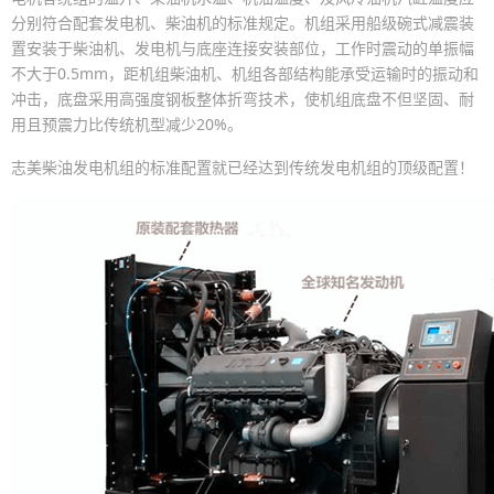
分别符合配套发电机、柴油机的标准规定。机组采用船级碗式减震装
置安装于柴油机、发电机与底座连接安装部位，工作时震动的单振幅
不大于0.5mm，距机组柴油机、机组各部结构能承受运输时的振动和
冲击，底盘采用高强度钢板整体折弯技术，使机组底盘不但坚固、耐
用且预震力比传统机型减少20%。
志美柴油发电机组的标准配置就已经达到传统发电机组的顶级配置！