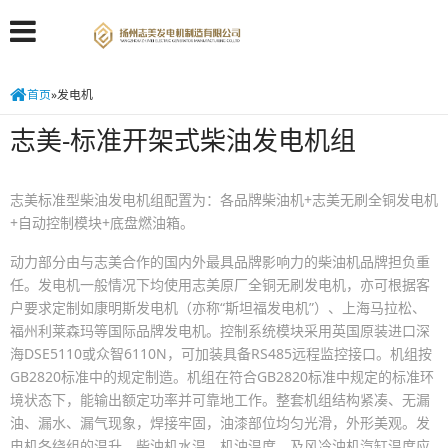
首页
»
发电机
志美-标准开架式柴油发电机组
志美标准型柴油发电机组配置为：各品牌柴油机+志美无刷全铜发电机
+自动控制模块+底盘燃油箱。
动力部分由与志美合作的国内外最具品牌影响力的柴油机品牌担负重
任。发电机一般情况下均使用志美原厂全铜无刷发电机，亦可根据客
户要求定制如康明斯发电机（亦称“斯坦福发电机”）、上海马拉松、
福州利莱森玛等国际品牌发电机。控制系统模块采用英国原装进口深
海DSE5110或众智6110N，可加装具备RS485远程监控接口。机组按
GB2820标准中的规定制造。机组在符合GB2820标准中规定的标准环
境状态下，能输出额定功率并可靠地工作。整套机组结构紧凑、无漏
油、漏水、漏气现象，焊接牢固，油漆部位均匀光滑，外形美观。发
电机各绕组的温升、柴油机水温、机油温度、及风冷油机汽缸温度应