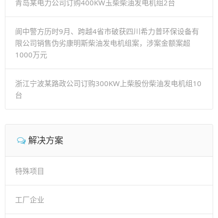
青岛某电力公司订购400KW玉柴柴油发电机组2台
阆中警方历时9月、跨越4省市破获四川希力普环保设备有
限公司销售伪劣康明斯柴油发电机组案，涉案金额案超
1000万元
浙江宁波某路政公司订购300KW上柴股份柴油发电机组10
台
解决方案
特殊项目
工厂企业