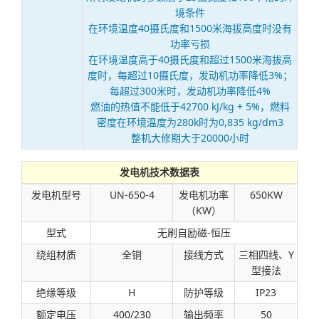
境条件
在环境温度40摄氏度和1500米海拔高度时没有
功率亏损
在环境温度高于40摄氏度和超过1500米海拔高
度时，每超过10摄氏度，发动机功率降低3%；
每超过300米时，发动机功率降低4%
燃油的热值不能低于42700 kJ/kg + 5%，燃料
密度在环境温度为280k时为0,835 kg/dm3
整机大修期大于20000小时
发电机技术数据表
发电机型号
UN-650-4
发电机功率
650KW
（KW）
型式
无刷自励磁-恒压
绕组材质
全铜
接线方式
三相四线、Y
型接法
绝缘等级
H
防护等级
IP23
额定电压
400/230
输出频率
50