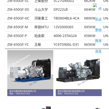
ZM-650GF-SC
上柴股份
SC27G900D2
662KW
UN-
ZM-650GF-DS
斗山大宇
DP222LB
664KW
UN-
ZM-650GF-HC
河柴重工
TBD604BL6-4CA
680KW
UN-
ZM-650GF-M
奔驰MTU
12V2000G65
695KW
UN-
ZM-650GF-P
珀金斯
4006-23TAG2A
658KW
UN-
ZM-650GF-YC
玉柴
YC6TD900L-D31
665KW
UN-