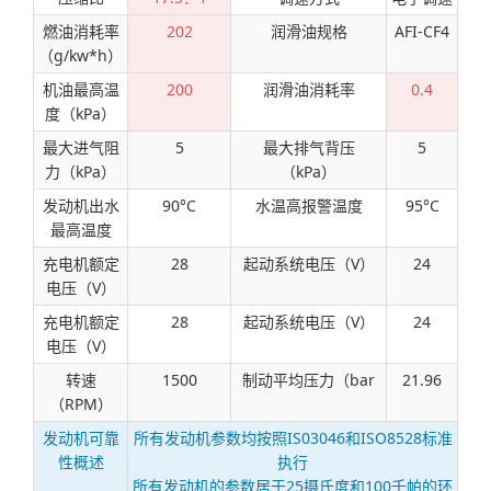
燃油消耗率
202
润滑油规格
AFI-CF4
（g/kw*h）
机油最高温
200
润滑油消耗率
0.4
度（kPa）
最大进气阻
5
最大排气背压
5
力（kPa）
（kPa）
发动机出水
90°C
水温高报警温度
95°C
最高温度
充电机额定
28
起动系统电压（V）
24
电压（V）
充电机额定
28
起动系统电压（V）
24
电压（V）
转速
1500
制动平均压力（bar
21.96
（RPM）
发动机可靠
所有发动机参数均按照IS03046和ISO8528标准
性概述
执行
所有发动机的参数居于25摄氏度和100千帕的环