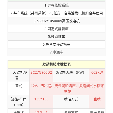
1.远程监控系统
2.并车系统（并网系统）-与任意一台柴油发电机组合并使用
3.6300V/105000V高压发电机
4.固定式静音箱
5.移动拖车
6.静音式移动拖车
7.电源车
发动机技术数据表
发动机型
SC27G900D2
发动机功率（KW）
662KW
号
型式
12V、四冲程、废气涡轮增压、风扇闭式水循环
冷却
缸径/行程
135*155
喷油方式
直喷
（mm）
压缩比
17.5：1
调速方式
电子调速