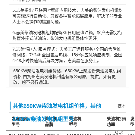
5.志美提出“互联网+”智能应用技术，志美的柴油发电机组均
可实现运行自动化、兼容各种智能拓展应用，解决了非专业
人士不会操作的尴尬问题。
6.志美柴油发电机组均配备8h日用底盘油箱，客户无需另行
购置外接式储油箱，柴油发电机组整体性更好。
7.志美“易+人”服务模式：志美工厂远程服务+全国的售后维
修网络，7*24h全国售后热线、15分钟应急响应机制、全国
4-48小时快速售后解决方案，志美赢在服务上。
650KW柴油发电机组价格，650KW上柴股份柴油发电机组
价格 由扬州志美发电机制造有限公司原厂提供，如有更
改，恕不另行通知。
其他650KW柴油发电机组价格，其他
技术
650KW柴油发电机组型号
发电机组
柴油机
柴油机
柴油机
发
咨询
型号
品牌
型号
功率
型
QQ：