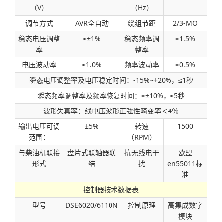
（V）
（Hz）
调节方式
AVR全自动
绕组节距
2/3-MO
稳态电压调整
≤±1%
稳态频率调
≤1.5%
率
整率
电压波动率
≤1.0%
频率波动率
≤0.5%
瞬态电压调整率及电压稳定时间：-15%~+20%，≤1秒
瞬态频率调整率及频率恢复时间：≤±10%，≤5秒
波形失真率：线电压波形正弦性畸变率＜4％
输出电压可调
±5%
转速
1500
范围：
（RPM）
与柴油机联接
盘片式联轴器联
抗无线电干
欧盟
形式
结
扰
en55011标
准
控制器技术数据表
型号
DSE6020/6110N
控制原理
高集成数字
模块