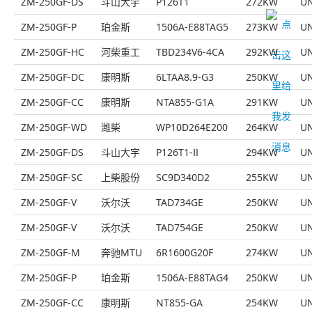
ZM-250GF-DS
斗山大宇
P126T1
272KW
UN
ZM-250GF-P
珀金斯
1506A-E88TAG5
273KW
UN
ZM-250GF-HC
河柴重工
TBD234V6-4CA
292KW
UN
ZM-250GF-DC
康明斯
6LTAA8.9-G3
250KW
UN
ZM-250GF-CC
康明斯
NTA855-G1A
291KW
UN
ZM-250GF-WD
潍柴
WP10D264E200
264KW
UN
ZM-250GF-DS
斗山大宇
P126T1-Ⅱ
294KW
UN
ZM-250GF-SC
上柴股份
SC9D340D2
255KW
UN
ZM-250GF-V
沃尔沃
TAD734GE
250KW
UN
ZM-250GF-V
沃尔沃
TAD754GE
250KW
UN
ZM-250GF-M
奔驰MTU
6R1600G20F
274KW
UN
ZM-250GF-P
珀金斯
1506A-E88TAG4
250KW
UN
ZM-250GF-CC
康明斯
NT855-GA
254KW
UN