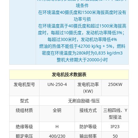
境条件
在环境温度40摄氏度和1500米海拔高度时没有
功率亏损
在环境温度高于40摄氏度和超过1500米海拔高
度时，每超过10摄氏度，发动机功率降低3%；
每超过300米时，发动机功率降低4%
燃油的热值不能低于42700 kJ/kg + 5%，燃料
密度在环境温度为280k时为0,835 kg/dm3
整机大修期大于20000小时
发电机技术数据表
发电机型号
UN-250-4
发电机功率
250KW
（KW）
型式
无刷自励磁-恒压
绕组材质
全铜
接线方式
三相四线、Y
型接法
绝缘等级
H
防护等级
IP23
额定电压
400/230
输出频率
50