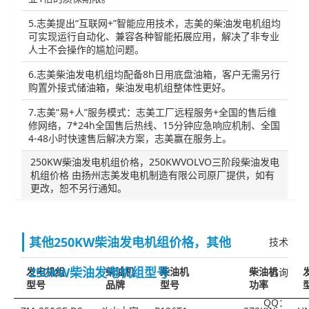
5.志美提出“互联网+”智能应用技术，志美的柴油发电机组均
可实现运行自动化、兼容各种智能拓展应用，解决了非专业
人士不会操作的尴尬问题。
6.志美柴油发电机组均配备8h日用底盘油箱，客户无需另行
购置外接式储油箱，柴油发电机组整体性更好。
7.志美“易+人”服务模式：志美工厂远程服务+全国的售后维
修网络，7*24h全国售后热线、15分钟应急响应机制、全国
4-48小时快速售后解决方案，志美赢在服务上。
250KW柴油发电机组价格，250KWVOLVO三阶段柴油发电
机组价格 由扬州志美发电机制造有限公司原厂提供，如有
更改，恕不另行通知。
其他250KW柴油发电机组价格，其他
技术
250KW柴油发电机组型号
发电机组
柴油机
柴油机
柴油机
咨询
型号
品牌
型号
功率
QQ：