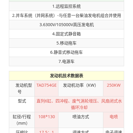
1.远程监控系统
2.并车系统（并网系统）-与任意一台柴油发电机组合并使用
3.6300V/105000V高压发电机
4.固定式静音箱
5.移动拖车
6.静音式移动拖车
7.电源车
发动机技术数据表
发动机型
TAD754GE
发动机功率（KW）
250KW
号
型式
直列6缸、四冲程、废气涡轮增压、风扇闭式水
循环冷却
缸径/行程
108*130
喷油方式
电喷
（mm）
压缩比
17.5：1
调速方式
电子调速