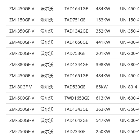
ZM-450GF-V
沃尔沃
TAD1641GE
484KW
UN-450-
ZM-150GF-V
沃尔沃
TAD751GE
153KW
UN-150-
ZM-350GF-V
沃尔沃
TAD1342GE
352KW
UN-350-
ZM-400GF-V
沃尔沃
TAD1650GE
441KW
UN-400-
ZM-200GF-V
沃尔沃
TAD753GE
201KW
UN-200-
ZM-380GF-V
沃尔沃
TAD1344GE
398KW
UN-380-
ZM-450GF-V
沃尔沃
TAD1651GE
484KW
UN-450-
ZM-80GF-V
沃尔沃
TAD530GE
85KW
UN-80-4
ZM-600GF-V
沃尔沃
TWD1653GE
613KW
UN-600-
ZM-350GF-V
沃尔沃
TAD1343GE
363KW
UN-350-
ZM-500GF-V
沃尔沃
TAD1642GE
547KW
UN-500-
ZM-250GF-V
沃尔沃
TAD734GE
250KW
UN-250-