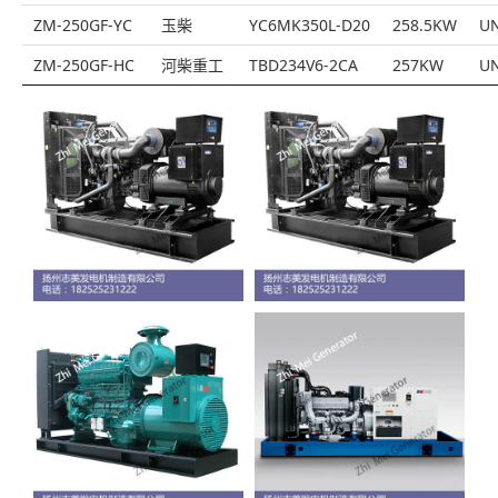
ZM-250GF-YC
玉柴
YC6MK350L-D20
258.5KW
UN
ZM-250GF-HC
河柴重工
TBD234V6-2CA
257KW
UN