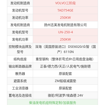
发动机制造商
VOLVO三阶段
发动机型号
TAD754GE
发动机功率
250KW
发电机制造商
扬州志美发电机制造有限公司
发电机型号
UN-250-4
发电机功率
250KW
控制模块品牌及
深海（英国原装进口）DSE6020/众智（国
型号
产）6110N
结构底座
重型钢构（整体折弯式8h日用底盘油箱）
输出断路器品牌
正泰/德力西/天正/人民电气/施耐德
散热器
原装配套
避震系统
ZM船级减震垫
工业消音器
原装配套
蓄电池及连接线
骆驼/阿波罗/埃森德 24V
柴油发电机组特殊定制/加装服务