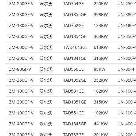
ZM-250GF-V
沃尔沃
TAD754GE
250KW
UN-250-
ZM-380GF-V
沃尔沃
TAD1355GE
398KW
UN-380-
ZM-180GF-V
沃尔沃
TAD752GE
183KW
UN-180-
ZM-350GF-V
沃尔沃
TAD1354GE
363KW
UN-350-
ZM-600GF-V
沃尔沃
TWD1643GE
613KW
UN-600-
ZM-300GF-V
沃尔沃
TAD1341GE
315KW
UN-300-
ZM-80GF-V
沃尔沃
TAD550GE
85KW
UN-80-4
ZM-350GF-V
沃尔沃
TAD1352GE
352KW
UN-350-
ZM-100GF-V
沃尔沃
TAD531GE
102KW
UN-100-
ZM-300GF-V
沃尔沃
TAD1351GE
315KW
UN-300-
ZM-100GF-V
沃尔沃
TAD551GE
102KW
UN-100-
ZM-400GF-V
沃尔沃
TAD1345GE
441KW
UN-400-
ZM-200GF-V
沃尔沃
TAD733GE
201KW
UN-200-