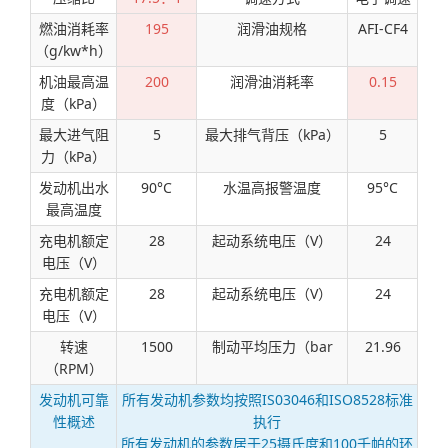
燃油消耗率
195
润滑油规格
AFI-CF4
（g/kw*h）
机油最高温
200
润滑油消耗率
0.15
度（kPa）
最大进气阻
5
最大排气背压（kPa）
5
力（kPa）
发动机出水
90°C
水温高报警温度
95°C
最高温度
充电机额定
28
起动系统电压（V）
24
电压（V）
充电机额定
28
起动系统电压（V）
24
电压（V）
转速
1500
制动平均压力（bar
21.96
（RPM）
发动机可靠
所有发动机参数均按照IS03046和ISO8528标准
性概述
执行
所有发动机的参数居于25摄氏度和100千帕的环