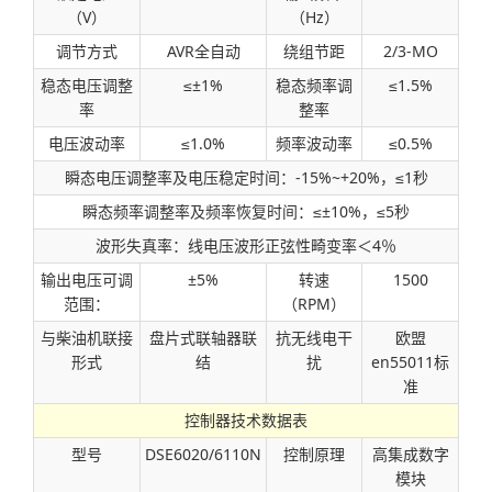
（V）
（Hz）
调节方式
AVR全自动
绕组节距
2/3-MO
稳态电压调整
≤±1%
稳态频率调
≤1.5%
率
整率
电压波动率
≤1.0%
频率波动率
≤0.5%
瞬态电压调整率及电压稳定时间：-15%~+20%，≤1秒
瞬态频率调整率及频率恢复时间：≤±10%，≤5秒
波形失真率：线电压波形正弦性畸变率＜4％
输出电压可调
±5%
转速
1500
范围：
（RPM）
与柴油机联接
盘片式联轴器联
抗无线电干
欧盟
形式
结
扰
en55011标
准
控制器技术数据表
型号
DSE6020/6110N
控制原理
高集成数字
模块