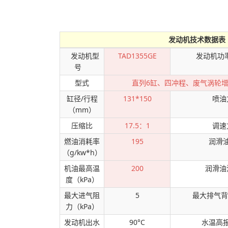
发动机技术数据表
发动机型
TAD1355GE
发动机功
号
型式
直列6缸、四冲程、废气涡轮
缸径/行程
131*150
喷油
（mm）
压缩比
17.5：1
调速
燃油消耗率
195
润滑
（g/kw*h）
机油最高温
200
润滑油
度（kPa）
最大进气阻
5
最大排气背
力（kPa）
发动机出水
90°C
水温高