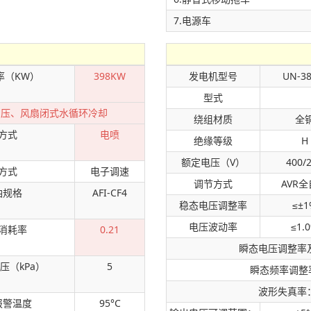
7.电源车
率（KW）
398KW
发电机型号
UN-38
型式
增压、风扇闭式水循环冷却
绕组材质
全
方式
电喷
绝缘等级
H
额定电压（V）
400/
方式
电子调速
调节方式
AVR
油规格
AFI-CF4
稳态电压调整率
≤±1
电压波动率
≤1.
消耗率
0.21
瞬态电压调整率及
压（kPa）
5
瞬态频率调整率
波形失真率
报警温度
95°C