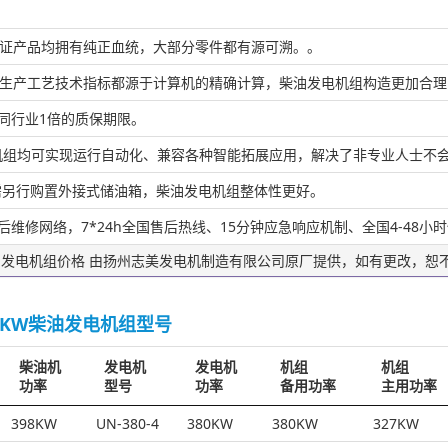
保证产品均拥有纯正血统，大部分零件都有源可溯。。
的生产工艺技术指标都源于计算机的精确计算，柴油发电机组构造更加合
越同行业1倍的质保期限。
发电机组均可实现运行自动化、兼容各种智能拓展应用，解决了非专业人士不
无需另行购置外接式储油箱，柴油发电机组整体性更好。
售后维修网络，7*24h全国售后热线、15分钟应急响应机制、全国4-48
段柴油发电机组价格 由扬州志美发电机制造有限公司原厂提供，如有更改，恕
0KW柴油发电机组型号
柴油机
发电机
发电机
机组
机组
功率
型号
功率
备用功率
主用功率
398KW
UN-380-4
380KW
380KW
327KW