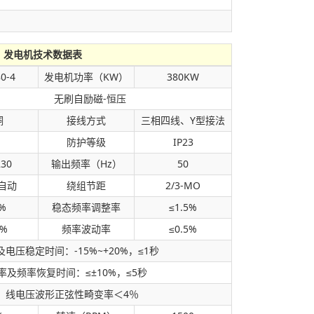
发电机技术数据表
0-4
发电机功率（KW）
380KW
无刷自励磁-恒压
铜
接线方式
三相四线、Y型接法
防护等级
IP23
230
输出频率（Hz）
50
全自动
绕组节距
2/3-MO
%
稳态频率调整率
≤1.5%
0%
频率波动率
≤0.5%
电压稳定时间：-15%~+20%，≤1秒
及频率恢复时间：≤±10%，≤5秒
：线电压波形正弦性畸变率＜4％