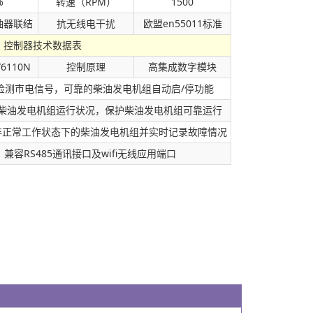
%
转速（RPM）
1500
轴器联结
抗无线电干扰
欧盟en55011标准
控制器技术数据表
/6110N
控制原理
高集成数字模块
检测市电信号，可靠的柴油发电机组自动启/停功能
柴油发电机组运行状况，保护柴油发电机组可靠运行
非正常工作状态下的柴油发电机组并实时记录故障情况
兼容RS485通讯接口及wifi无线应用端口