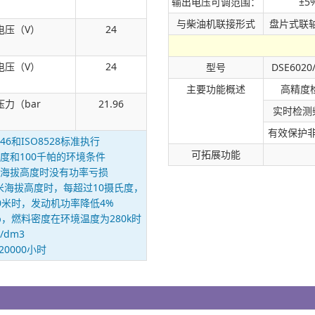
输出电压可调范围：
±5
与柴油机联接形式
盘片式联
电压（V）
24
电压（V）
24
型号
DSE6020
主要功能概述
高精度
力（bar
21.96
实时检测
有效保护
6和ISO8528标准执行
可拓展功能
度和100千帕的环境条件
0米海拔高度时没有功率亏损
0米海拔高度时，每超过10摄氏度，
0米时，发动机功率降低4%
 5%，燃料密度在环境温度为280k时
g/dm3
0000小时