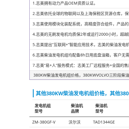
1.志美拥有动力产品OEM资质认证。
2.志美依托全球的物联网以及上海保税区货源仓库，
3.志美使用模块化装配系统，高精度弥合组件，产品
4.志美的无刷发电机均质保2年或运行2000小时，超
5.志美提出“互联网+”智能应用技术，志美的柴油
6.志美柴油发电机组均配备8h日用底盘油箱，客户
7.志美“易+人”服务模式：志美工厂远程服务+全国的
380KW柴油发电机组价格，380KWVOLVO三阶
其他380KW柴油发电机组价格，其他38
发电机组
柴油机
柴油机
型号
品牌
型号
ZM-380GF-V
沃尔沃
TAD1344GE