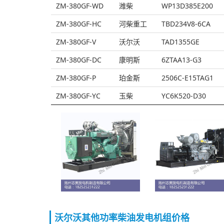
ZM-380GF-WD
潍柴
WP13D385E200
ZM-380GF-HC
河柴重工
TBD234V8-6CA
ZM-380GF-V
沃尔沃
TAD1355GE
ZM-380GF-DC
康明斯
6ZTAA13-G3
ZM-380GF-P
珀金斯
2506C-E15TAG1
ZM-380GF-YC
玉柴
YC6K520-D30
沃尔沃其他功率柴油发电机组价格