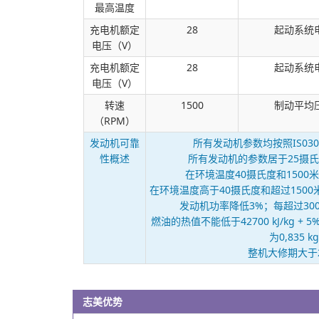
最高温度
充电机额定
28
起动系统
电压（V）
充电机额定
28
起动系统
电压（V）
转速
1500
制动平均压
（RPM）
发动机可靠
所有发动机参数均按照IS0304
性概述
所有发动机的参数居于25摄氏
在环境温度40摄氏度和150
在环境温度高于40摄氏度和超过150
发动机功率降低3%；每超过30
燃油的热值不能低于42700 kJ/kg +
为0,835 k
整机大修期大于2
志美优势