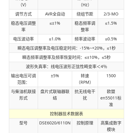
（V）
（Hz）
调节方式
AVR全自动
绕组节距
2/3-MO
稳态电压调整
≤±1%
稳态频率调
≤1.5%
率
整率
电压波动率
≤1.0%
频率波动率
≤0.5%
瞬态电压调整率及电压稳定时间：-15%~+20%，≤1秒
瞬态频率调整率及频率恢复时间：≤±10%，≤5秒
波形失真率：线电压波形正弦性畸变率＜4％
输出电压可调
±5%
转速
1500
范围：
（RPM）
与柴油机联接
盘片式联轴器联
抗无线电干
欧盟
形式
结
扰
en55011标
准
控制器技术数据表
型号
DSE6020/6110N
控制原理
高集成数字
模块