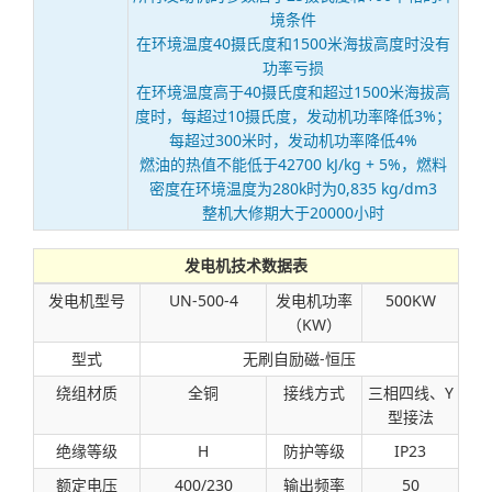
境条件
在环境温度40摄氏度和1500米海拔高度时没有
功率亏损
在环境温度高于40摄氏度和超过1500米海拔高
度时，每超过10摄氏度，发动机功率降低3%；
每超过300米时，发动机功率降低4%
燃油的热值不能低于42700 kJ/kg + 5%，燃料
密度在环境温度为280k时为0,835 kg/dm3
整机大修期大于20000小时
发电机技术数据表
发电机型号
UN-500-4
发电机功率
500KW
（KW）
型式
无刷自励磁-恒压
绕组材质
全铜
接线方式
三相四线、Y
型接法
绝缘等级
H
防护等级
IP23
额定电压
400/230
输出频率
50