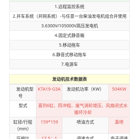
1.远程监控系统
2.并车系统（并网系统）-与任意一台柴油发电机组合并使用
3.6300V/105000V高压发电机
4.固定式静音箱
5.移动拖车
6.静音式移动拖车
7.电源车
发动机技术数据表
发动机型
KTA19-G3A
发动机功率（KW）
504KW
号
型式
直列6缸、四冲程、废气涡轮增压、风扇闭式水
循环冷却
缸径/行程
159*159
喷油方式
直喷
（mm）
压缩比
17.5：1
调速方式
电子调速