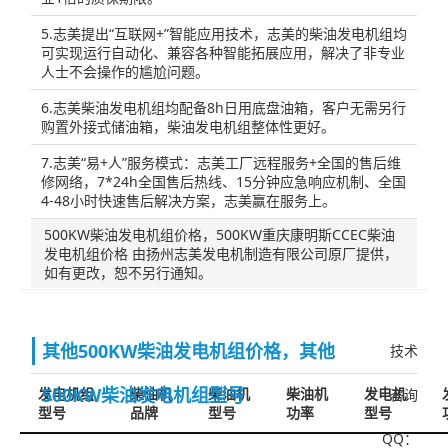
5.志美提出“互联网+”智能应用技术，志美的柴油发电机组均
可实现运行自动化、兼容各种智能拓展应用，解决了非专业
人士不会操作的尴尬问题。
6.志美柴油发电机组均配备8h日用底盘油箱，客户无需另行
购置外接式储油箱，柴油发电机组整体性更好。
7.志美“易+人”服务模式：志美工厂远程服务+全国的售后维
修网络，7*24h全国售后热线、15分钟应急响应机制、全国
4-48小时快速售后解决方案，志美赢在服务上。
500KW柴油发电机组价格，500KW重庆康明斯CCEC柴油
发电机组价格 由扬州志美发电机制造有限公司原厂提供，
如有更改，恕不另行通知。
其他500KW柴油发电机组价格，其他
技术
500KW柴油发电机组型号
发电机组
柴油机
柴油机
柴油机
发电机
咨询
型号
品牌
型号
功率
型号
QQ：