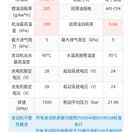
燃油消耗率
205
润滑油规格
AFI-CF4
（g/kw*h）
机油最高温
200
润滑油消耗率
0.66
度（kPa）
最大进气阻
5
最大排气背压（kPa）
5
力（kPa）
发动机出水
90°C
水温高报警温度
95°C
最高温度
充电机额定
28
起动系统电压（V）
24
电压（V）
充电机额定
28
起动系统电压（V）
24
电压（V）
转速
1500
制动平均压力（bar
21.96
（RPM）
发动机可靠
所有发动机参数均按照IS03046和ISO8528标准
性概述
执行
所有发动机的参数居于25摄氏度和100千帕的环