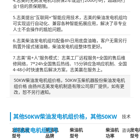
4.志美的无刷发电机均质保2年或运行2000小时，超越同行
业1倍的质保期限。
5.志美提出“互联网+”智能应用技术，志美的柴油发电机组均
可实现运行自动化、兼容各种智能拓展应用，解决了非专业
人士不会操作的尴尬问题。
6.志美柴油发电机组均配备8h日用底盘油箱，客户无需另行
购置外接式储油箱，柴油发电机组整体性更好。
7.志美“易+人”服务模式：志美工厂远程服务+全国的售后维
修网络，7*24h全国售后热线、15分钟应急响应机制、全国
4-48小时快速售后解决方案，志美赢在服务上。
50KW柴油发电机组价格，50KW玉柴机器股份柴油发电机
组价格 由扬州志美发电机制造有限公司原厂提供，如有更
改，恕不另行通知。
其他50KW柴油发电机组价格，其他50KW
技术
柴油发电机组型号
发电机组
柴油机
柴油机
柴油机
发电
咨询
型号
品牌
型号
功率
型号