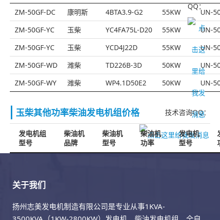
QQ：
ZM-50GF-DC
康明斯
4BTA3.9-G2
55KW
UN-50
ZM-50GF-YC
玉柴
YC4FA75L-D20
55KW
UN-50
ZM-50GF-YC
玉柴
YCD4J22D
55KW
UN-50
ZM-50GF-WD
潍柴
TD226B-3D
50KW
UN-50
ZM-50GF-WY
潍柴
WP4.1D50E2
50KW
UN-50
玉柴其他功率柴油发电机组价格
技术咨询QQ：
发电机组
柴油机
柴油机
柴油机
发电机
型号
品牌
型号
功率
型号
关于我们
扬州志美发电机制造有限公司是专业从事1KVA-
3500KVA（1KW-2800KW）发电机、柴油发电机组、全自