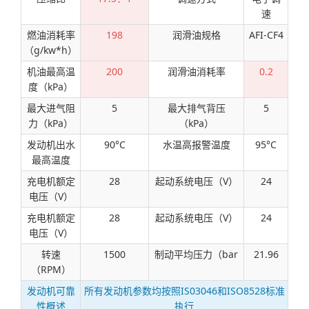
速
燃油消耗率
198
润滑油规格
AFI-CF4
（g/kw*h）
机油最高温
200
润滑油消耗率
0.2
度（kPa）
最大进气阻
5
最大排气背压
5
力（kPa）
（kPa）
发动机出水
90°C
水温高报警温度
95°C
最高温度
充电机额定
28
起动系统电压（V）
24
电压（V）
充电机额定
28
起动系统电压（V）
24
电压（V）
转速
1500
制动平均压力（bar
21.96
（RPM）
发动机可靠
所有发动机参数均按照IS03046和ISO8528标准
性概述
执行