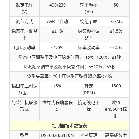
额定电压
400/230
输出频率
50
（V）
（Hz）
调节方式
AVR全自动
绕组节距
2/3-MO
稳态电压调整
≤±1%
稳态频率调
≤1.5%
率
整率
电压波动率
≤1.0%
频率波动率
≤0.5%
瞬态电压调整率及电压稳定时间：-15%~+20%，≤1秒
瞬态频率调整率及频率恢复时间：≤±10%，≤5秒
波形失真率：线电压波形正弦性畸变率＜4％
输出电压可调
±5%
转速
1500
范围：
（RPM）
与柴油机联接
盘片式联轴器联
抗无线电干
欧盟
形式
结
扰
en55011标
准
控制器技术数据表
型号
DSE6020/6110N
控制原理
高集成数字