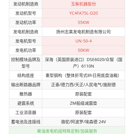
发动机制造商
玉柴机器股份
发动机型号
YC4FA75L-D20
发动机功率
55KW
发电机制造商
扬州志美发电机制造有限公司
发电机型号
UN-50-4
发电机功率
50KW
控制模块品牌及
深海（英国原装进口）DSE6020/众智（国
型号
产）6110N
结构底座
重型钢构（整体折弯式8h日用底盘油箱）
输出断路器品牌
正泰/德力西/天正/人民电气/施耐德
散热器
原装配套
避震系统
ZM船级减震垫
工业消音器
原装配套
蓄电池及连接线
骆驼/阿波罗/埃森德 24V
柴油发电机组特殊定制/加装服务