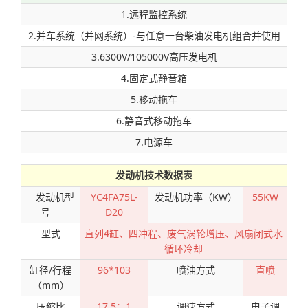
1.远程监控系统
2.并车系统（并网系统）-与任意一台柴油发电机组合并使用
3.6300V/105000V高压发电机
4.固定式静音箱
5.移动拖车
6.静音式移动拖车
7.电源车
发动机技术数据表
发动机型
YC4FA75L-
发动机功率（KW）
55KW
号
D20
型式
直列4缸、四冲程、废气涡轮增压、风扇闭式水
循环冷却
缸径/行程
96*103
喷油方式
直喷
（mm）
压缩比
17.5：1
调速方式
电子调