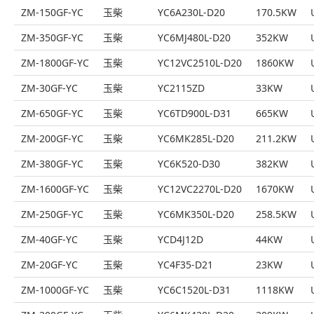
ZM-150GF-YC
玉柴
YC6A230L-D20
170.5KW
ZM-350GF-YC
玉柴
YC6MJ480L-D20
352KW
ZM-1800GF-YC
玉柴
YC12VC2510L-D20
1860KW
ZM-30GF-YC
玉柴
YC2115ZD
33KW
ZM-650GF-YC
玉柴
YC6TD900L-D31
665KW
ZM-200GF-YC
玉柴
YC6MK285L-D20
211.2KW
ZM-380GF-YC
玉柴
YC6K520-D30
382KW
ZM-1600GF-YC
玉柴
YC12VC2270L-D20
1670KW
ZM-250GF-YC
玉柴
YC6MK350L-D20
258.5KW
ZM-40GF-YC
玉柴
YCD4J12D
44KW
ZM-20GF-YC
玉柴
YC4F35-D21
23KW
ZM-1000GF-YC
玉柴
YC6C1520L-D31
1118KW