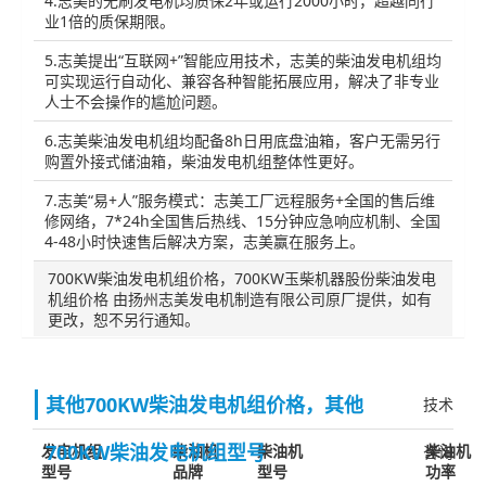
4.志美的无刷发电机均质保2年或运行2000小时，超越同行
业1倍的质保期限。
5.志美提出“互联网+”智能应用技术，志美的柴油发电机组均
可实现运行自动化、兼容各种智能拓展应用，解决了非专业
人士不会操作的尴尬问题。
6.志美柴油发电机组均配备8h日用底盘油箱，客户无需另行
购置外接式储油箱，柴油发电机组整体性更好。
7.志美“易+人”服务模式：志美工厂远程服务+全国的售后维
修网络，7*24h全国售后热线、15分钟应急响应机制、全国
4-48小时快速售后解决方案，志美赢在服务上。
700KW柴油发电机组价格，700KW玉柴机器股份柴油发电
机组价格 由扬州志美发电机制造有限公司原厂提供，如有
更改，恕不另行通知。
其他700KW柴油发电机组价格，其他
技术
700KW柴油发电机组型号
发电机组
柴油机
柴油机
柴油机
咨询
型号
品牌
型号
功率