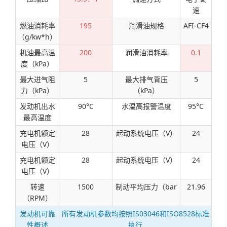
速
燃油消耗率
195
润滑油规格
AFI-CF4
（g/kw*h）
机油最高温
200
润滑油消耗率
0.1
度（kPa）
最大进气阻
5
最大排气背压
5
力（kPa）
（kPa）
发动机出水
90°C
水温高报警温度
95°C
最高温度
充电机额定
28
起动系统电压（V）
24
电压（V）
充电机额定
28
起动系统电压（V）
24
电压（V）
转速
1500
制动平均压力（bar
21.96
（RPM）
发动机可靠
所有发动机参数均按照IS03046和ISO8528标准
性概述
执行