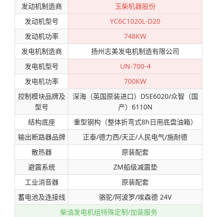
发动机制造商
玉柴机器股份
发动机型号
YC6C1020L-D20
发动机功率
748KW
发电机制造商
扬州志美发电机制造有限公司
发电机型号
UN-700-4
发电机功率
700KW
控制模块品牌及
深海（英国原装进口）DSE6020/众智（国
型号
产）6110N
结构底座
重型钢构（整体折弯式8h日用底盘油箱）
输出断路器品牌
正泰/德力西/天正/人民电气/施耐德
散热器
原装配套
避震系统
ZM船级减震垫
工业消音器
原装配套
蓄电池及连接线
骆驼/阿波罗/埃森德 24V
柴油发电机组特殊定制/加装服务