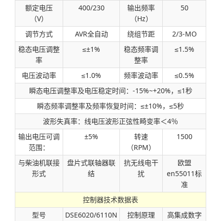
额定电压
400/230
输出频率
50
（V）
（Hz）
调节方式
AVR全自动
绕组节距
2/3-MO
稳态电压调整
≤±1%
稳态频率调
≤1.5%
率
整率
电压波动率
≤1.0%
频率波动率
≤0.5%
瞬态电压调整率及电压稳定时间：-15%~+20%，≤1秒
瞬态频率调整率及频率恢复时间：≤±10%，≤5秒
波形失真率：线电压波形正弦性畸变率＜4％
输出电压可调
±5%
转速
1500
范围：
（RPM）
与柴油机联接
盘片式联轴器联
抗无线电干
欧盟
形式
结
扰
en55011标
准
控制器技术数据表
型号
DSE6020/6110N
控制原理
高集成数字