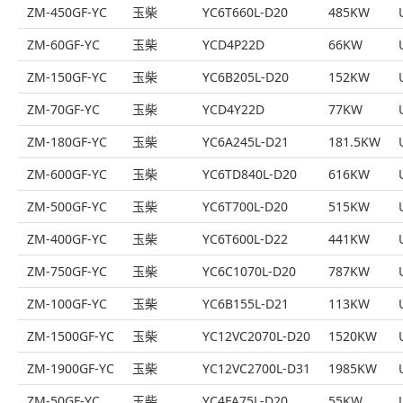
ZM-450GF-YC
玉柴
YC6T660L-D20
485KW
ZM-60GF-YC
玉柴
YCD4P22D
66KW
ZM-150GF-YC
玉柴
YC6B205L-D20
152KW
ZM-70GF-YC
玉柴
YCD4Y22D
77KW
ZM-180GF-YC
玉柴
YC6A245L-D21
181.5KW
ZM-600GF-YC
玉柴
YC6TD840L-D20
616KW
ZM-500GF-YC
玉柴
YC6T700L-D20
515KW
ZM-400GF-YC
玉柴
YC6T600L-D22
441KW
ZM-750GF-YC
玉柴
YC6C1070L-D20
787KW
ZM-100GF-YC
玉柴
YC6B155L-D21
113KW
ZM-1500GF-YC
玉柴
YC12VC2070L-D20
1520KW
ZM-1900GF-YC
玉柴
YC12VC2700L-D31
1985KW
ZM-50GF-YC
玉柴
YC4FA75L-D20
55KW