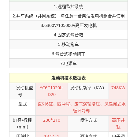
1.远程监控系统
2.并车系统（并网系统）-与任意一台柴油发电机组合并使用
3.6300V/105000V高压发电机
4.固定式静音箱
5.移动拖车
6.静音式移动拖车
7.电源车
发动机技术数据表
发动机型
YC6C1020L-
发动机功率（KW）
748KW
号
D20
型式
直列6缸、四冲程、废气涡轮增压、风扇闭式水
循环冷却
缸径/行程
200*210
喷油方式
高压共
（mm）
轨
压缩比
13.5：1
调速方式
电子调