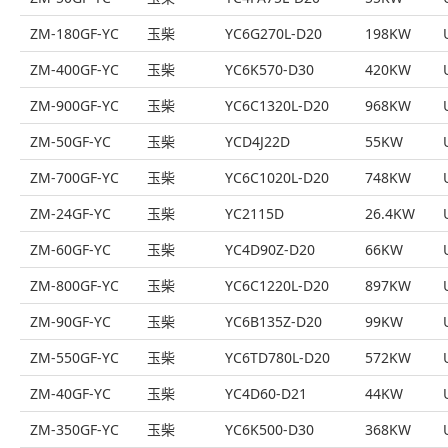
ZM-180GF-YC
玉柴
YC6G270L-D20
198KW
ZM-400GF-YC
玉柴
YC6K570-D30
420KW
ZM-900GF-YC
玉柴
YC6C1320L-D20
968KW
ZM-50GF-YC
玉柴
YCD4J22D
55KW
ZM-700GF-YC
玉柴
YC6C1020L-D20
748KW
ZM-24GF-YC
玉柴
YC2115D
26.4KW
ZM-60GF-YC
玉柴
YC4D90Z-D20
66KW
ZM-800GF-YC
玉柴
YC6C1220L-D20
897KW
ZM-90GF-YC
玉柴
YC6B135Z-D20
99KW
ZM-550GF-YC
玉柴
YC6TD780L-D20
572KW
ZM-40GF-YC
玉柴
YC4D60-D21
44KW
ZM-350GF-YC
玉柴
YC6K500-D30
368KW