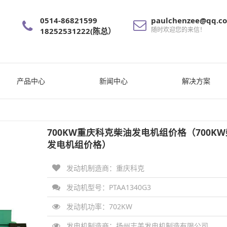
0514-86821599
paulchenzee@qq.c
随时欢迎您的来信！
18252531222(陈总）
产品中心
新闻中心
解决方案
700KW重庆科克柴油发电机组价格（700K
发电机组价格）
发动机制造商：重庆科克
发动机型号：PTAA1340G3
发动机功率：
702KW
发电机制造商：
扬州志美发电机制造有限公司