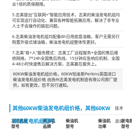
业1倍的质保期限。
5.志美提出“互联网+”智能应用技术，志美的柴油发电机组均
可实现运行自动化、兼容各种智能拓展应用，解决了非专业
人士不会操作的尴尬问题。
6.志美柴油发电机组均配备8h日用底盘油箱，客户无需另行
购置外接式储油箱，柴油发电机组整体性更好。
7.志美“易+人”服务模式：志美工厂远程服务+全国的售后维
修网络，7*24h全国售后热线、15分钟应急响应机制、全国
4-48小时快速售后解决方案，志美赢在服务上。
60KW柴油发电机组价格，60KW珀金斯Perkins英国进口
柴油发电机组价格 由扬州志美发电机制造有限公司原厂提
供，如有更改，恕不另行通知。
其他60KW柴油发电机组价格，其他60KW
技术
柴油发电机组型号
发电机组
柴油机
柴油机
柴油机
发电
咨询
型号
品牌
型号
功率
型号