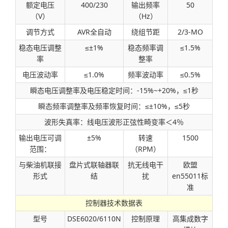
额定电压
400/230
输出频率
50
（V）
（Hz）
调节方式
AVR全自动
绕组节距
2/3-MO
稳态电压调整
≤±1%
稳态频率调
≤1.5%
率
整率
电压波动率
≤1.0%
频率波动率
≤0.5%
瞬态电压调整率及电压稳定时间：-15%~+20%，≤1秒
瞬态频率调整率及频率恢复时间：≤±10%，≤5秒
波形失真率：线电压波形正弦性畸变率＜4％
输出电压可调
±5%
转速
1500
范围：
（RPM）
与柴油机联接
盘片式联轴器联
抗无线电干
欧盟
形式
结
扰
en55011标
准
控制器技术数据表
型号
DSE6020/6110N
控制原理
高集成数字