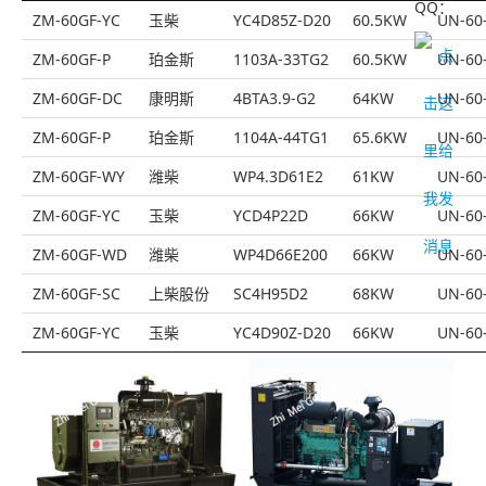
QQ：
ZM-60GF-YC
玉柴
YC4D85Z-D20
60.5KW
UN-60
ZM-60GF-P
珀金斯
1103A-33TG2
60.5KW
UN-60
ZM-60GF-DC
康明斯
4BTA3.9-G2
64KW
UN-60
ZM-60GF-P
珀金斯
1104A-44TG1
65.6KW
UN-60
ZM-60GF-WY
潍柴
WP4.3D61E2
61KW
UN-60
ZM-60GF-YC
玉柴
YCD4P22D
66KW
UN-60
ZM-60GF-WD
潍柴
WP4D66E200
66KW
UN-60
ZM-60GF-SC
上柴股份
SC4H95D2
68KW
UN-60
ZM-60GF-YC
玉柴
YC4D90Z-D20
66KW
UN-60