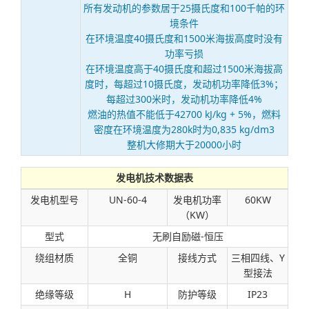
所有发动机的参数居于25摄氏度和100千帕的环
境条件
在环境温度40摄氏度和1500米海拔高度时没有
功率亏损
在环境温度高于40摄氏度和超过1500米海拔高
度时，每超过10摄氏度，发动机功率降低3%；
每超过300米时，发动机功率降低4%
燃油的热值不能低于42700 kJ/kg + 5%，燃料
密度在环境温度为280k时为0,835 kg/dm3
整机大修期大于20000小时
发电机技术数据表
发电机型号
UN-60-4
发电机功率
60KW
（KW）
型式
无刷自励磁-恒压
绕组材质
全铜
接线方式
三相四线、Y
型接法
绝缘等级
H
防护等级
IP23