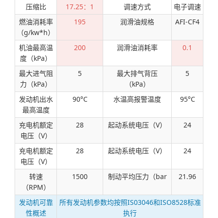
压缩比
17.25：1
调速方式
电子调速
燃油消耗率
195
润滑油规格
AFI-CF4
（g/kw*h）
机油最高温
200
润滑油消耗率
0.1
度（kPa）
最大进气阻
5
最大排气背压
5
力（kPa）
（kPa）
发动机出水
90°C
水温高报警温度
95°C
最高温度
充电机额定
28
起动系统电压（V）
24
电压（V）
充电机额定
28
起动系统电压（V）
24
电压（V）
转速
1500
制动平均压力（bar
21.96
（RPM）
发动机可靠
所有发动机参数均按照IS03046和ISO8528标准
性概述
执行