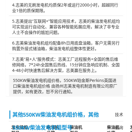
4.志美的无刷发电机均质保2年或运行2000小时，超越同行
业1倍的质保期限。
5.志美提出“互联网+”智能应用技术，志美的柴油发电机组均
可实现运行自动化、兼容各种智能拓展应用，解决了非专业
人士不会操作的尴尬问题。
6.志美柴油发电机组均配备8h日用底盘油箱，客户无需另行
购置外接式储油箱，柴油发电机组整体性更好。
7.志美“易+人”服务模式：志美工厂远程服务+全国的售后维
修网络，7*24h全国售后热线、15分钟应急响应机制、全国
4-48小时快速售后解决方案，志美赢在服务上。
550KW柴油发电机组价格，550KW珀金斯Perkins英国进
口柴油发电机组价格 由扬州志美发电机制造有限公司原厂
提供，如有更改，恕不另行通知。
其他550KW柴油发电机组价格，其他
技术
550KW柴油发电机组型号
发电机组
柴油机
柴油机
柴油机
咨询