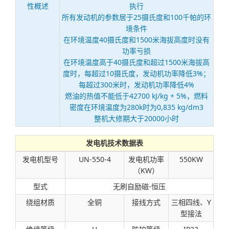
性概述
执行
所有发动机的参数居于25摄氏度和100千帕的环
境条件
在环境温度40摄氏度和1500米海拔高度时没有
功率亏损
在环境温度高于40摄氏度和超过1500米海拔高
度时，每超过10摄氏度，发动机功率降低3%；
每超过300米时，发动机功率降低4%
燃油的热值不能低于42700 kJ/kg + 5%，燃料
密度在环境温度为280k时为0,835 kg/dm3
整机大修期大于20000小时
发电机技术数据表
发电机型号
UN-550-4
发电机功率
550KW
（KW）
型式
无刷自励磁-恒压
绕组材质
全铜
接线方式
三相四线、Y
型接法