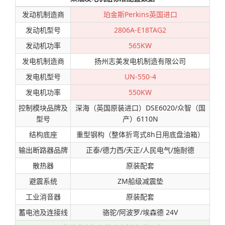
发动机制造商
珀金斯Perkins英国进口
发动机型号
2806A-E18TAG2
发动机功率
565KW
发电机制造商
扬州志美发电机制造有限公司
发电机型号
UN-550-4
发电机功率
550KW
控制模块品牌及
深海（英国原装进口）DSE6020/众智（国
型号
产）6110N
结构底座
重型钢构（整体折弯式8h日用底盘油箱）
输出断路器品牌
正泰/德力西/天正/人民电气/施耐德
散热器
原装配套
避震系统
ZM船级减震垫
工业消音器
原装配套
蓄电池及连接线
骆驼/阿波罗/埃森德 24V