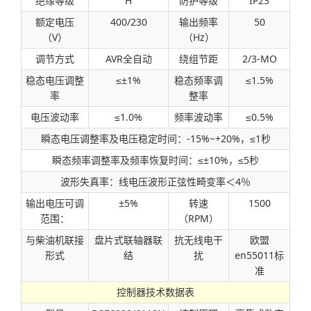
绝缘等级
H
防护等级
IP23
额定电压
400/230
输出频率
50
（V）
（Hz）
调节方式
AVR全自动
绕组节距
2/3-MO
稳态电压调整
≤±1%
稳态频率调
≤1.5%
率
整率
电压波动率
≤1.0%
频率波动率
≤0.5%
瞬态电压调整率及电压稳定时间：-15%~+20%，≤1秒
瞬态频率调整率及频率恢复时间：≤±10%，≤5秒
波形失真率：线电压波形正弦性畸变率＜4％
输出电压可调
±5%
转速
1500
范围：
（RPM）
与柴油机联接
盘片式联轴器联
抗无线电干
欧盟
形式
结
扰
en55011标
准
控制器技术数据表