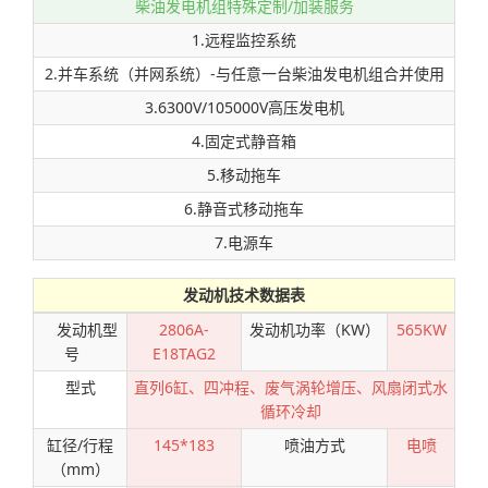
柴油发电机组特殊定制/加装服务
1.远程监控系统
2.并车系统（并网系统）-与任意一台柴油发电机组合并使用
3.6300V/105000V高压发电机
4.固定式静音箱
5.移动拖车
6.静音式移动拖车
7.电源车
发动机技术数据表
发动机型
2806A-
发动机功率（KW）
565KW
号
E18TAG2
型式
直列6缸、四冲程、废气涡轮增压、风扇闭式水
循环冷却
缸径/行程
145*183
喷油方式
电喷
（mm）