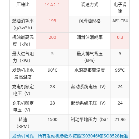
压缩比
14.5：1
调速方式
电子调
速
燃油消耗率
195
润滑油规格
AFI-CF4
（g/kw*h）
机油最高温
200
润滑油消耗率
0.3
度（kPa）
最大进气阻
5
最大排气背压
5
力（kPa）
（kPa）
发动机出水
90°C
水温高报警温度
95°C
最高温度
充电机额定
28
起动系统电压（V）
24
电压（V）
充电机额定
28
起动系统电压（V）
24
电压（V）
转速
1500
制动平均压力（bar
21.96
（RPM）
发动机可靠
所有发动机参数均按照IS03046和ISO8528标准