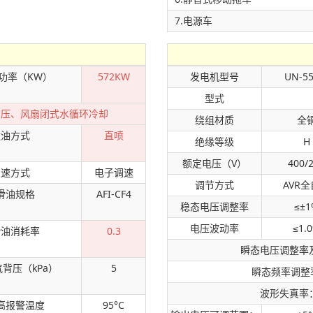
7.电源车
功率（KW）
572KW
发电机型号
UN-55
型式
增压、风扇闭式水循环冷却
绕组材质
全
喷油方式
直喷
绝缘等级
H
额定电压（V）
400/
调速方式
电子调速
调节方式
AVR
滑油规格
AFI-CF4
稳态电压调整率
≤±1
电压波动率
≤1.
滑油消耗率
0.3
瞬态电压调整率及
背压（kPa）
5
瞬态频率调整率
波形失真率
高报警温度
95°C