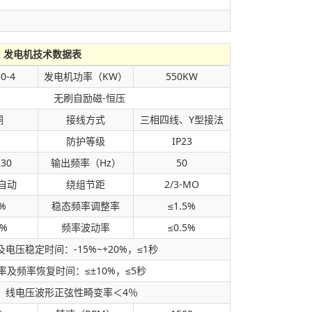
发电机技术数据表
0-4
发电机功率（KW）
550KW
无刷自励磁-恒压
铜
接线方式
三相四线、Y型接法
防护等级
IP23
230
输出频率（Hz）
50
全自动
绕组节距
2/3-MO
%
稳态频率调整率
≤1.5%
0%
频率波动率
≤0.5%
电压稳定时间：-15%~+20%，≤1秒
及频率恢复时间：≤±10%，≤5秒
：线电压波形正弦性畸变率＜4％