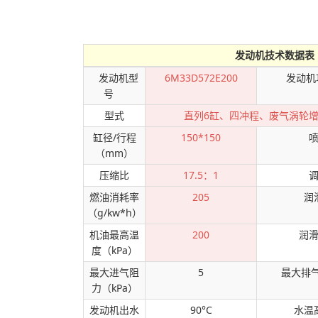
发动机技术数据表
发动机型
6M33D572E200
发动机
号
型式
直列6缸、四冲程、废气涡轮
缸径/行程
150*150
（mm）
压缩比
17.5：1
燃油消耗率
205
润
（g/kw*h）
机油最高温
200
润
度（kPa）
最大进气阻
5
最大排气
力（kPa）
发动机出水
90°C
水温