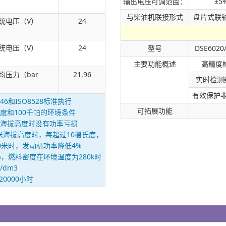
输出电压可调范围：
±5
与柴油机联接形式
盘片式联
统电压（V）
24
统电压（V）
24
型号
DSE6020
主要功能概述
高精度
均压力（bar
21.96
实时检测
有效保护
6和ISO8528标准执行
可拓展功能
度和100千帕的环境条件
0米海拔高度时没有功率亏损
0米海拔高度时，每超过10摄氏度，
0米时，发动机功率降低4%
 5%，燃料密度在环境温度为280k时
g/dm3
0000小时