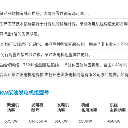
保证产品均拥有纯正血统，大部分零件都有源可溯。。
的生产工艺技术指标都源于计算机的精确计算，柴油发电机组构造更加合
越同行业1倍的质保期限。
发电机组均可实现运行自动化、兼容各种智能拓展应用，解决了非专业人士不
无需另行购置外接式储油箱，柴油发电机组整体性更好。
售后维修网络，7*24h全国售后热线、15分钟应急响应机制、全国4-48
中法合资）柴油发电机组价格 由扬州志美发电机制造有限公司原厂提供，如
0KW柴油发电机组型号
柴油机
发电机
发电机
机组
机组
功率
型号
功率
备用功率
主用功率
575KW
UN-550-4
550KW
550KW
450KW