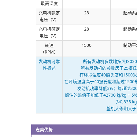
最高温度
充电机额定
28
起动系
电压（V）
充电机额定
28
起动系
电压（V）
转速
1500
制动平
（RPM）
发动机可靠
所有发动机参数均按照IS0304
性概述
所有发动机的参数居于25摄氏
在环境温度40摄氏度和150
在环境温度高于40摄氏度和超过150
发动机功率降低3%；每超过30
燃油的热值不能低于42700 kJ/kg +
为0,835 k
整机大修期大于2
志美优势