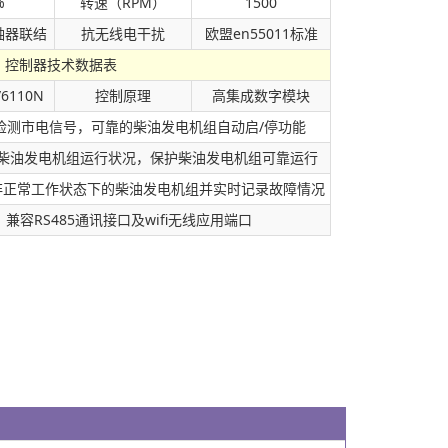
%
转速（RPM）
1500
轴器联结
抗无线电干扰
欧盟en55011标准
控制器技术数据表
/6110N
控制原理
高集成数字模块
检测市电信号，可靠的柴油发电机组自动启/停功能
柴油发电机组运行状况，保护柴油发电机组可靠运行
非正常工作状态下的柴油发电机组并实时记录故障情况
兼容RS485通讯接口及wifi无线应用端口