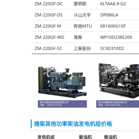
ZM-220GF-DC
康明斯
6LTAA8.9-G2
ZM-220GF-DS
斗山大宇
DP086LA
ZM-220GF-M
奔驰MTU
6R1600G10F
ZM-220GF-WD
潍柴
WP10D238E200
ZM-220GF-SC
上柴股份
SC9D310D2
潍柴其他功率柴油发电机组价格
发电机组
柴油机
柴油机