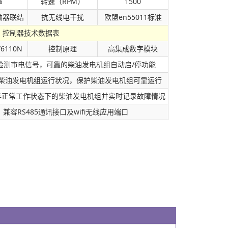
%
转速（RPM）
1500
轴器联结
抗无线电干扰
欧盟en55011标准
控制器技术数据表
/6110N
控制原理
高集成数字模块
检测市电信号，可靠的柴油发电机组自动启/停功能
柴油发电机组运行状况，保护柴油发电机组可靠运行
非正常工作状态下的柴油发电机组并实时记录故障情况
兼容RS485通讯接口及wifi无线应用端口