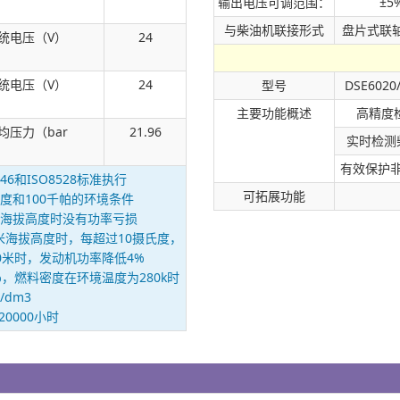
输出电压可调范围：
±5
与柴油机联接形式
盘片式联
统电压（V）
24
统电压（V）
24
型号
DSE6020
主要功能概述
高精度
均压力（bar
21.96
实时检测
有效保护
6和ISO8528标准执行
可拓展功能
度和100千帕的环境条件
0米海拔高度时没有功率亏损
0米海拔高度时，每超过10摄氏度，
0米时，发动机功率降低4%
 5%，燃料密度在环境温度为280k时
g/dm3
0000小时