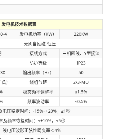
发电机技术数据表
0-4
发电机功率（KW）
220KW
无刷自励磁-恒压
铜
接线方式
三相四线、Y型接法
防护等级
IP23
230
输出频率（Hz）
50
全自动
绕组节距
2/3-MO
%
稳态频率调整率
≤1.5%
0%
频率波动率
≤0.5%
电压稳定时间：-15%~+20%，≤1秒
及频率恢复时间：≤±10%，≤5秒
：线电压波形正弦性畸变率＜4％