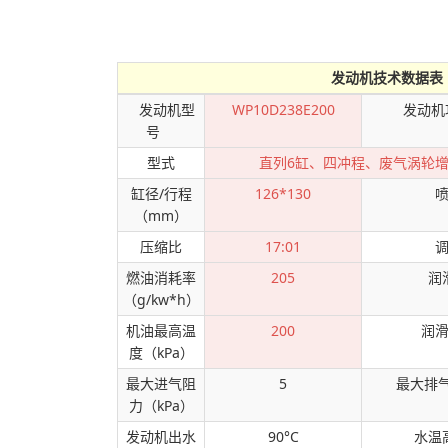
发动机技术数据表
发动机型
WP10D238E200
发动机
号
型式
直列6缸、四冲程、废气涡轮
缸径/行程
126*130
（mm）
压缩比
17:01
燃油消耗率
205
润
（g/kw*h）
机油最高温
200
润
度（kPa）
最大进气阻
5
最大排气
力（kPa）
发动机出水
90°C
水温