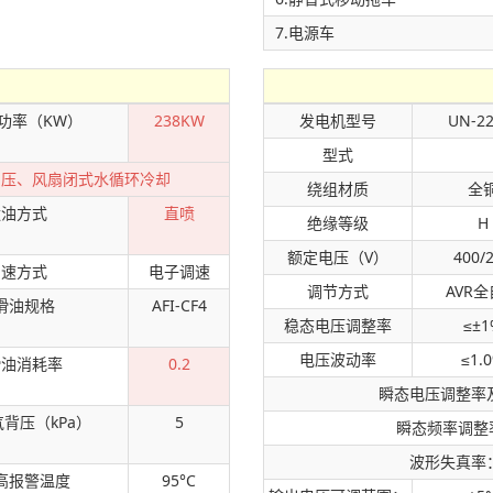
7.电源车
功率（KW）
238KW
发电机型号
UN-22
型式
增压、风扇闭式水循环冷却
绕组材质
全
喷油方式
直喷
绝缘等级
H
额定电压（V）
400/
调速方式
电子调速
调节方式
AVR
滑油规格
AFI-CF4
稳态电压调整率
≤±1
电压波动率
≤1.
滑油消耗率
0.2
瞬态电压调整率及
背压（kPa）
5
瞬态频率调整率
波形失真率
高报警温度
95°C